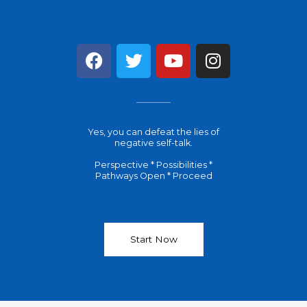
F
T
Y
I
a
w
o
n
c
i
u
s
e
t
t
t
b
t
u
a
Yes, you can defeat the lies of
o
e
b
g
negative self-talk.
o
r
e
r
Perspective * Possibilities *
k
a
Pathways Open * Proceed
m
Start Now