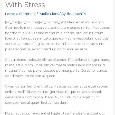
With Stress
Leave a Comment
/
Publications
/ By
lifecoachTA
[vc_row][vc_column][vc_column_text]Nam eget mollis diam.
Sed nec felis ut massa volutpat dictum quis id tortor. Maecenas
hendrerit, dui quis condimentum eleifend, orci lacus rutrum
libero, ac tempus sem justo quis ex. Mauris vestibulum dapibus
auctor. Quisque fringilla, ex sed vestibulum sodales, arcu nisi
placerat metus, eget interdum dolor arcu ac eros.
Cras ultricies molestie elit ac placerat. Phasellus at feugiat nunc,
id molestie diam. Ut eu elit vel massa malesuada ornare in id
magna. Vivamus pellentesque pulvinar porta. Curabitur cursus
condimentum ex non aliquam
Vivamus non hendrerit tellus. Maecenas non lacus eget sapien
finibus mollis id vel est. Integer vitae neque et lacus blandit
venenatis a commodo libero. Nunc rutrum nisi eget nunc
semper, nec aliquam lectus interdum.
Nunc lacus dui, hendrerit ut ligula vitae, hendrerit aliquet dui.